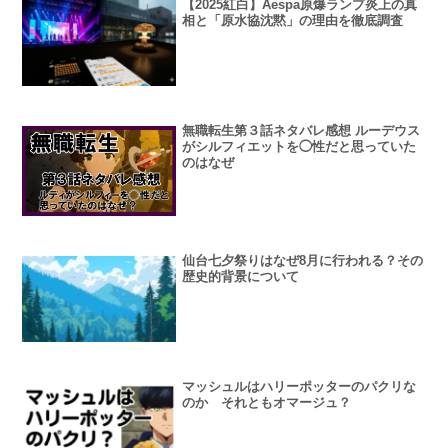
【2025紅白】Aespa原爆ランプ炎上の真
相と「原水協沈黙」の理由を徹底調査
無職転生第３話ネタバレ感想 ルーデウス
がシルフィエットを◯性だと思っていた
のはなぜ
仙台七夕祭りはなぜ8月に行われる？その
歴史的背景について
マッシュルはハリーポッターのパクリな
のか それともオマージュ？