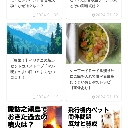
は？ピンポイント着陸も成
る？Xの広告収益プログラム
功！なぜ逆立ちに？
とその問題点は？
2024.01.30
2024.01.22
【衝撃！】イワタニの新カ
セットガスストーブ「マル
シーフードヌードル残り汁
暖」のよい口コミよくない
にご飯を入れて食べる最高
口コミ！
にうまいおじやのレシピ
【画像あり】
2024.01.19
2024.01.19