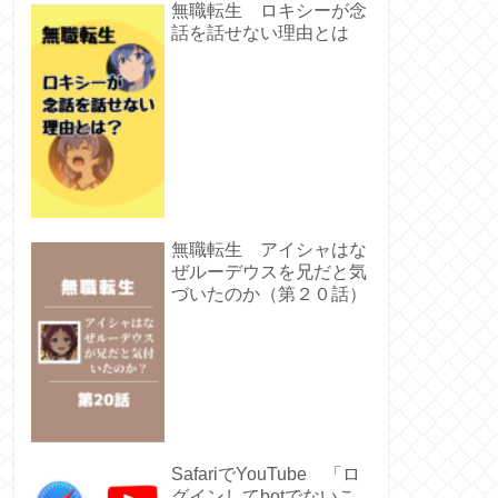
無職転生 ロキシーが念
話を話せない理由とは
無職転生 アイシャはな
ぜルーデウスを兄だと気
づいたのか（第２０話）
SafariでYouTube 「ロ
グインしてbotでないこ