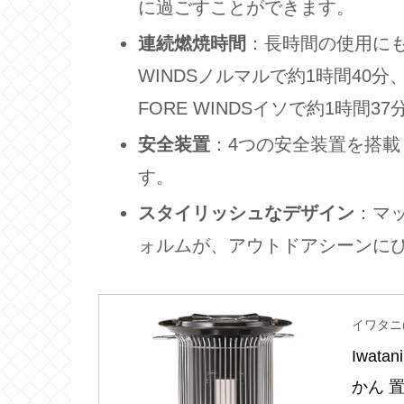
に過ごすことができます。
連続燃焼時間
：長時間の使用にも
WINDSノルマルで約1時間40
FORE WINDSイソで約1時間
安全装置
：4つの安全装置を搭
す。
スタイリッシュなデザイン
：マ
ォルムが、アウトドアシーンに
イワタニ(I
Iwat
かん 