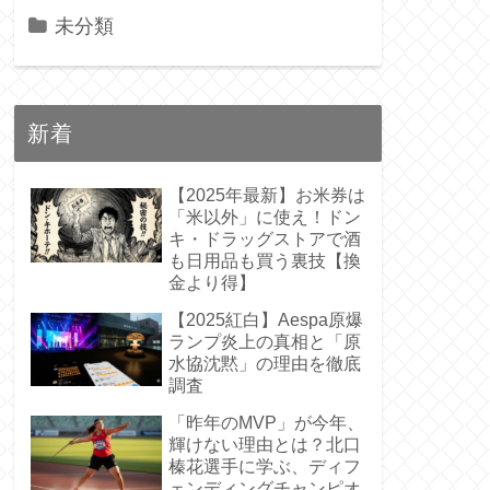
未分類
新着
【2025年最新】お米券は
「米以外」に使え！ドン
キ・ドラッグストアで酒
も日用品も買う裏技【換
金より得】
【2025紅白】Aespa原爆
ランプ炎上の真相と「原
水協沈黙」の理由を徹底
調査
「昨年のMVP」が今年、
輝けない理由とは？北口
榛花選手に学ぶ、ディフ
ェンディングチャンピオ