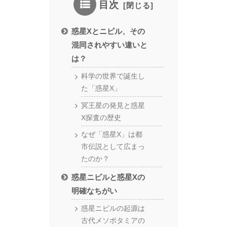
目次
惑星Xとニビル、その
混同されやすい違いと
は？
科学の世界で誕生し
た「惑星X」
冥王星の発見と惑星
X探査の歴史
なぜ「惑星X」は都
市伝説として広まっ
たのか？
惑星ニビルと惑星Xの
明確なちがい
惑星ニビルの起源は
古代メソポタミアの