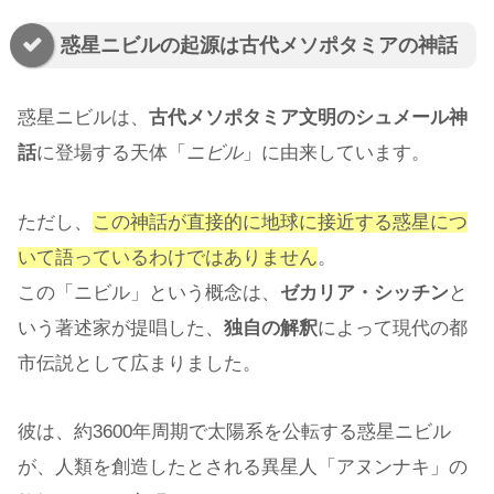
惑星ニビルの起源は古代メソポタミアの神話
惑星ニビルは、
古代メソポタミア文明のシュメール神
話
に登場する天体「
ニビル
」に由来しています。
ただし、
この神話が直接的に地球に接近する惑星につ
いて語っているわけではありません
。
この「ニビル」という概念は、
ゼカリア・シッチン
と
いう著述家が提唱した、
独自の解釈
によって現代の都
市伝説として広まりました。
彼は、約3600年周期で太陽系を公転する惑星ニビル
が、人類を創造したとされる異星人「アヌンナキ」の