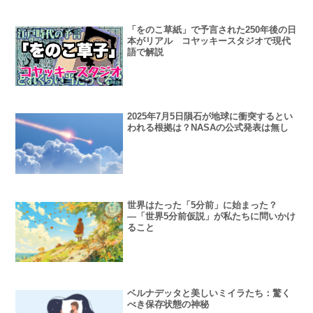
「をのこ草紙」で予言された250年後の日
本がリアル コヤッキースタジオで現代
語で解説
2025年7月5日隕石が地球に衝突するとい
われる根拠は？NASAの公式発表は無し
世界はたった「5分前」に始まった？
―「世界5分前仮説」が私たちに問いかけ
ること
ベルナデッタと美しいミイラたち：驚く
べき保存状態の神秘